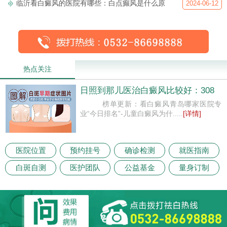
临沂看白癜风的医院有哪些：白点癫风是什么原
2024-06-12
热点关注
日照到那儿医治白癜风比较好：308
榜单更新：看白癜风青岛哪家医院专
业“今日排名”-儿童白癜风为什.....
[详情]
医院位置
预约挂号
确诊检测
就医指南
白斑自测
医护团队
公益基金
量身订制